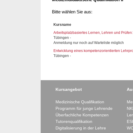
Bitte wählen Sie aus:
Kursname
Arbeitsplatzbasiertes Lernen, Lehren und Prüfe
Tübingen -
Anmeldung nur noch auf Warteliste möglich
Entwicklung eines kompetenzorientierten Lehrpr
Tübingen -
Kursangebot
Au
Medizinische Qualifikation
Mer
Programm für junge Lehrende
NK
Überfachliche Kompetenzen
Ler
Tutorenqualifikation
ESI
Digitalisierung in der Lehre
WC