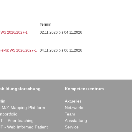
Termin
n: WS 2026/2027-1
02.11.2026 bis 04.11.2026
ojekts: WS 2026/2027-1
04.11.2026 bis 06.11.2026
sbildungsforschung
Kompetenzzentrum
lin
Aktuelles
LM/Z-Mapping-Plattform
Netzwerke
nportfolio
Team
T – Peer teaching
Ausstattung
T - Web Informed Patient
Service