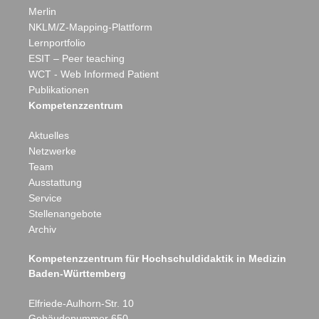
Merlin
NKLM/Z-Mapping-Plattform
Lernportfolio
ESIT – Peer teaching
WCT - Web Informed Patient
Publikationen
Kompetenzzentrum
Aktuelles
Netzwerke
Team
Ausstattung
Service
Stellenangebote
Archiv
Kompetenzzentrum für Hochschuldidaktik in Medizin
Eberhard Karls
Baden-Württemberg
Elfriede-Aulhorn-Str. 10
Gebäudenummer 650