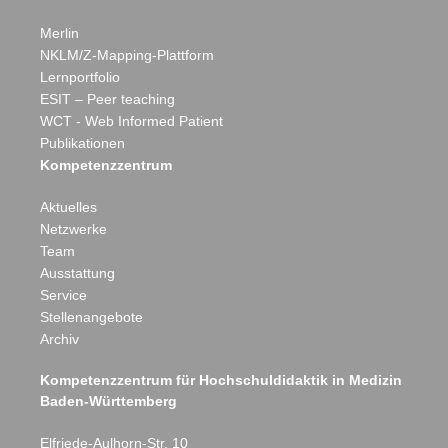
Merlin
NKLM/Z-Mapping-Plattform
Lernportfolio
ESIT – Peer teaching
WCT - Web Informed Patient
Publikationen
Kompetenzzentrum
Aktuelles
Netzwerke
Team
Ausstattung
Service
Stellenangebote
Archiv
Eberhard Karls
Kompetenzzentrum für Hochschuldidaktik in Medizin
Baden-Württemberg
Elfriede-Aulhorn-Str. 10