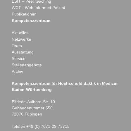
ESIT – Peer teaching
WCT - Web Informed Patient
Publikationen
Kompetenzzentrum
Aktuelles
Netzwerke
Team
Ausstattung
Service
Stellenangebote
Archiv
Kompetenzzentrum für Hochschuldidaktik in Medizin
Baden-Württemberg
Elfriede-Aulhorn-Str. 10
Eberhard Karls
Gebäudenummer 650
72076
Tübingen
Telefon
+49 (0) 7071-29-73715