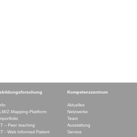
sbildungsforschung
Kompetenzzentrum
lin
Aktuelles
LM/Z-Mapping-Plattform
Netzwerke
nportfolio
Team
T – Peer teaching
Ausstattung
T - Web Informed Patient
Service